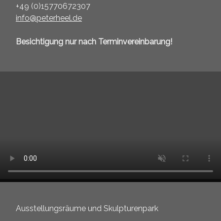
+49 (0)15770672307
info@peterheel.de
Besichtigung nur nach Terminvereinbarung!
Ausstellungsräume und Skulpturenpark